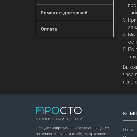
про
либ
Ремонт с доставкой
При
зан
Оплата
Мы 
ост
По 
тел
Выход
часа 
неисп
КОМП
Специализированный сервисный центр
О нас
по ремонту техники Apple, смартфонов и