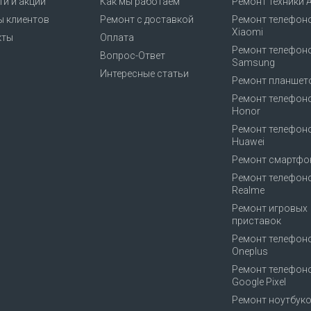
и и акции
Как мы работаем
Ремонт техники A
ы клиентов
Ремонт с доставкой
Ремонт телефон
Xiaomi
кты
Оплата
Ремонт телефон
Вопрос-Ответ
Samsung
Интересные статьи
Ремонт планшет
Ремонт телефон
Honor
Ремонт телефон
Huawei
Ремонт смартфо
Ремонт телефон
Realme
Ремонт игровых
приставок
Ремонт телефон
Oneplus
Ремонт телефон
Google Pixel
Ремонт ноутбук