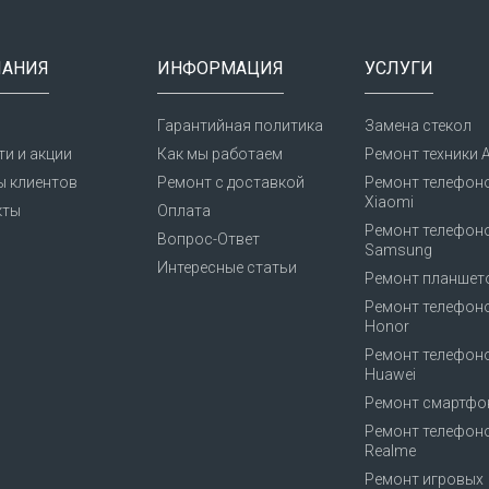
АНИЯ
ИНФОРМАЦИЯ
УСЛУГИ
Гарантийная политика
Замена стекол
и и акции
Как мы работаем
Ремонт техники A
ы клиентов
Ремонт с доставкой
Ремонт телефон
Xiaomi
кты
Оплата
Ремонт телефон
Вопрос-Ответ
Samsung
Интересные статьи
Ремонт планшет
Ремонт телефон
Honor
Ремонт телефон
Huawei
Ремонт смартфо
Ремонт телефон
Realme
Ремонт игровых