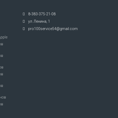
8-383-375-21-08
ул. Ленина, 1
pro100service54@gmail.com
pple
ов
ов
ов
ов
ов
нов
ов