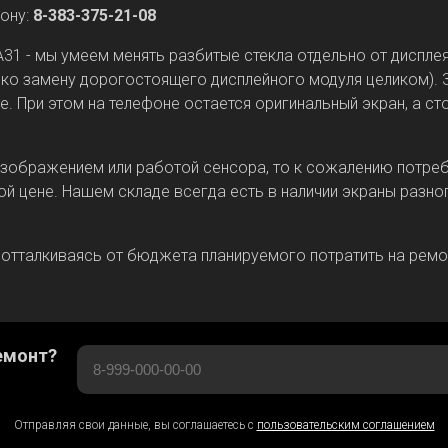
фону:
8-383-375-21-08
1 - мы умеем менять разбитые стекла отдельно от дисплея
ько замену дорогостоящего дисплейного модуля целиком).
е. При этом на телефоне остается оригинальный экран, а с
изображением или работой сенсора, то к сожалению потреб
ой цене. Нашем складе всегда есть в наличии экраны разно
тталкиваясь от бюджета планируемого потратить на ремон
емонт?
Отправляя свои данные, вы соглашаетесь с
пользовательским соглашением